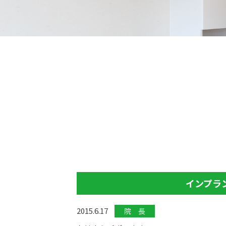
インプラ
2015.6.17
院 長