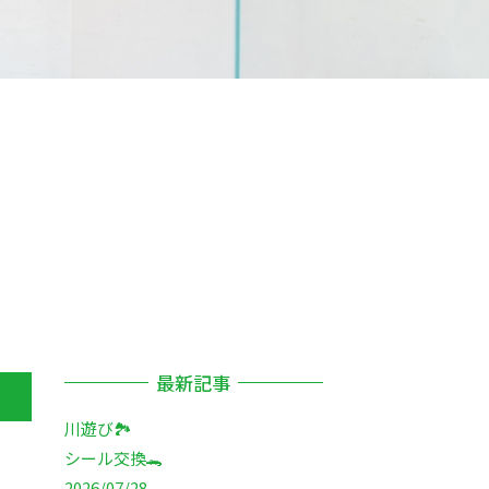
最新記事
川遊び🏞️
シール交換🐊
2026/07/28