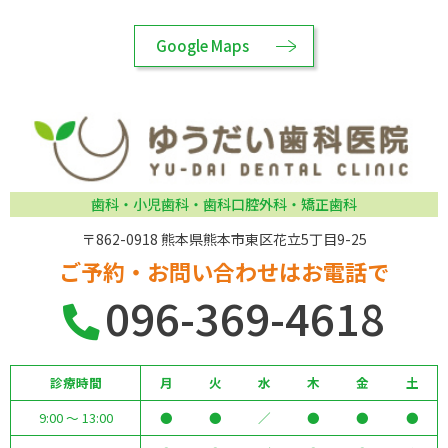
Google Maps
歯科・小児歯科・歯科口腔外科・矯正歯科
〒862-0918 熊本県熊本市東区花立5丁目9-25
ご予約・お問い合わせはお電話で
096-369-4618
診療時間
月
火
水
木
金
土
9:00 ～ 13:00
●
●
／
●
●
●